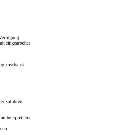
 Verfügung
it eingearbeitet
ing zuschaust
ter zuführen
nd interpretieren
hmen