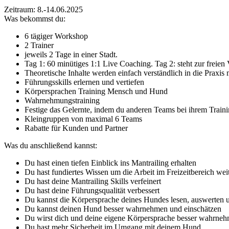
Zeitraum: 8.-14.06.2025
Was bekommst du:
6 tägiger Workshop
2 Trainer
jeweils 2 Tage in einer Stadt.
Tag 1: 60 minütiges 1:1 Live Coaching. Tag 2: steht zur freien
Theoretische Inhalte werden einfach verständlich in die Praxis m
Führungsskills erlernen und vertiefen
Körpersprachen Training Mensch und Hund
Wahrnehmungstraining
Festige das Gelernte, indem du anderen Teams bei ihrem Train
Kleingruppen von maximal 6 Teams
Rabatte für Kunden und Partner
Was du anschließend kannst:
Du hast einen tiefen Einblick ins Mantrailing erhalten
Du hast fundiertes Wissen um die Arbeit im Freizeitbereich wei
Du hast deine Mantrailing Skills verfeinert
Du hast deine Führungsqualität verbessert
Du kannst die Körpersprache deines Hundes lesen, auswerten u
Du kannst deinen Hund besser wahrnehmen und einschätzen
Du wirst dich und deine eigene Körpersprache besser wahrne
Du hast mehr Sicherheit im Umgang mit deinem Hund