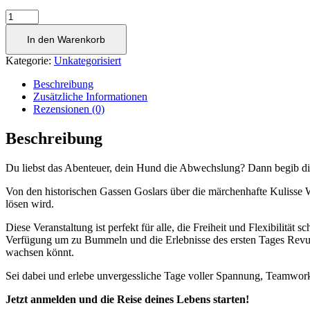
Mantrailing-
Abenteuer
von
In den Warenkorb
Goslar
Kategorie:
Unkategorisiert
über
Wernigerode
Beschreibung
bis
Zusätzliche Informationen
nach
Rezensionen (0)
Quedlinburg
Menge
Beschreibung
Du liebst das Abenteuer, dein Hund die Abwechslung? Dann begib di
Von den historischen Gassen Goslars über die märchenhafte Kulisse 
lösen wird.
Diese Veranstaltung ist perfekt für alle, die Freiheit und Flexibilität
Verfügung um zu Bummeln und die Erlebnisse des ersten Tages Revue
wachsen könnt.
Sei dabei und erlebe unvergessliche Tage voller Spannung, Teamwo
Jetzt anmelden und die Reise deines Lebens starten!