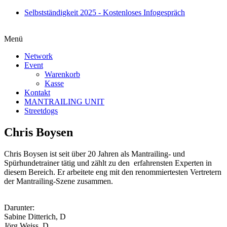
Zum
Selbstständigkeit 2025 - Kostenloses Infogespräch
Inhalt
springen
Menü
Network
Event
Warenkorb
Kasse
Kontakt
MANTRAILING UNIT
Streetdogs
Chris Boysen
Chris Boysen ist seit über 20 Jahren als Mantrailing- und
Spürhundetrainer tätig und zählt zu den erfahrensten Experten in
diesem Bereich. Er arbeitete eng mit den renommiertesten Vertretern
der Mantrailing-Szene zusammen.
Darunter:
Sabine Ditterich, D
Jörg Weiss, D