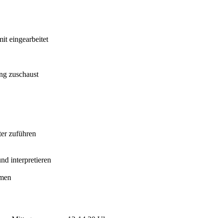
it eingearbeitet
ing zuschaust
ter zuführen
nd interpretieren
hmen