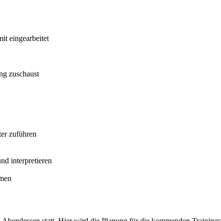
it eingearbeitet
ing zuschaust
ter zuführen
nd interpretieren
hmen
Abendessen statt. Hier wird die Planung für die kommenden Trainingsta