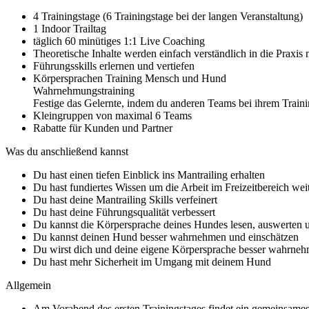
4 Trainingstage (6 Trainingstage bei der langen Veranstaltung)
1 Indoor Trailtag
täglich 60 minütiges 1:1 Live Coaching
Theoretische Inhalte werden einfach verständlich in die Praxis m
Führungsskills erlernen und vertiefen
Körpersprachen Training Mensch und Hund
Wahrnehmungstraining
Festige das Gelernte, indem du anderen Teams bei ihrem Train
Kleingruppen von maximal 6 Teams
Rabatte für Kunden und Partner
Was du anschließend kannst
Du hast einen tiefen Einblick ins Mantrailing erhalten
Du hast fundiertes Wissen um die Arbeit im Freizeitbereich wei
Du hast deine Mantrailing Skills verfeinert
Du hast deine Führungsqualität verbessert
Du kannst die Körpersprache deines Hundes lesen, auswerten u
Du kannst deinen Hund besser wahrnehmen und einschätzen
Du wirst dich und deine eigene Körpersprache besser wahrne
Du hast mehr Sicherheit im Umgang mit deinem Hund
Allgemein
Am Vorabend des ersten Trainingstages findet ein gemeinsames 