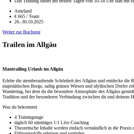
Das Training findet am beiden Tagen von 10-18 Uhr statt mit 
Ameland
€ 665 / Team
26.-30.10.2025
Weiter zur Buchung
Trailen im Allgäu
Mantrailing Urlaub im Allgäu
Erlebe die atemberaubende Schönheit des Allgäus und entdecke die R
majestätischen Berge, saftig grünen Wiesen und idyllischen Dörfer er
Wandertag, bei dem du die besondere Atmosphäre des Allgäus genießen
Tradition und der besonderen Verbindung zwischen dir und deinem H
Was du bekommst
4 Trainingstage
täglich 60 minütiges 1:1 Live Coaching
Theoretische Inhalte werden einfach verständlich in die Praxis m
Führungsskills erlernen und vertiefen